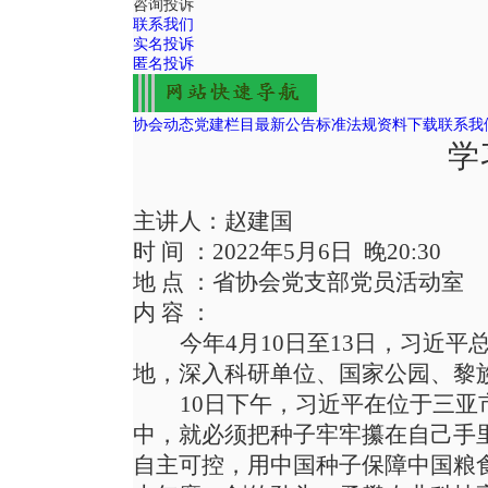
咨询投诉
联系我们
实名投诉
匿名投诉
协会动态
党建栏目
最新公告
标准法规
资料下载
联系我
学
主讲人：
赵建国
时间
：
2022年5月6日 晚20:30
地点
：
省协会党支部党员活动室
内容
：
今年
4月10日至13日，习近
地，深入科研单位、国家公园、黎
10日下午，习近平在位于三
中，就必须把种子牢牢攥在自己手
自主可控，用中国种子保障中国粮